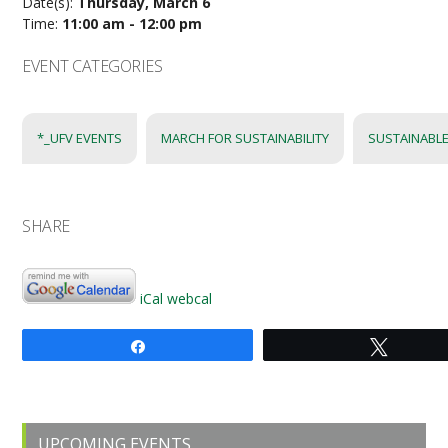
Date(s):
Thursday, March 6
Time:
11:00 am - 12:00 pm
EVENT CATEGORIES
*_UFV EVENTS
MARCH FOR SUSTAINABILITY
SUSTAINABLE
SHARE
iCal
webcal
Share
Tweet
Primary
UPCOMING EVENTS