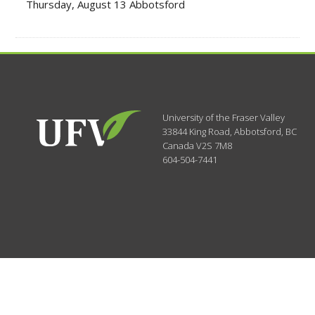
Thursday, August 13 Abbotsford
University of the Fraser Valley
33844 King Road
,
Abbotsford, BC
Canada
V2S 7M8
604-504-7441