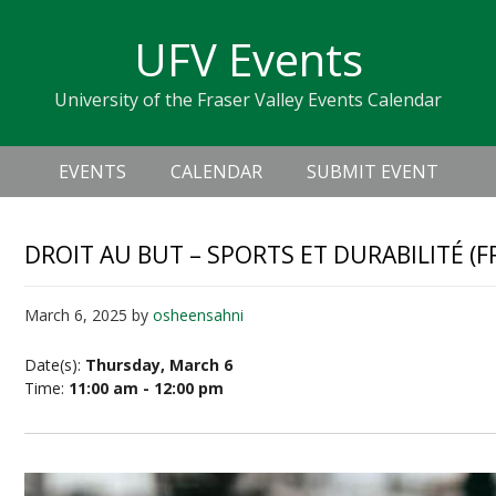
Skip
Skip
Skip
Skip
links
UFV Events
to
to
to
primary
content
primary
University of the Fraser Valley Events Calendar
navigation
sidebar
Header
Main
Right
EVENTS
CALENDAR
SUBMIT EVENT
navigation
DROIT AU BUT – SPORTS ET DURABILITÉ (
March 6, 2025
by
osheensahni
Date(s):
Thursday, March 6
Time:
11:00 am - 12:00 pm